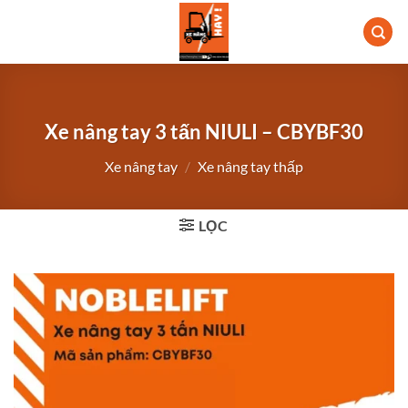
Bỏ
qua
nội
dung
Xe nâng tay 3 tấn NIULI – CBYBF30
Xe nâng tay
/
Xe nâng tay thấp
LỌC