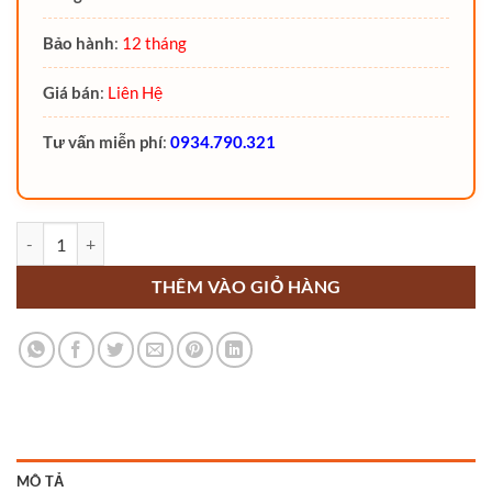
Bảo hành
:
12 tháng
Giá bán
:
Liên Hệ
Tư vấn miễn phí
:
0934.790.321
Xe nâng tay 3 tấn NIULI - CBYBF30 số lượng
THÊM VÀO GIỎ HÀNG
MÔ TẢ