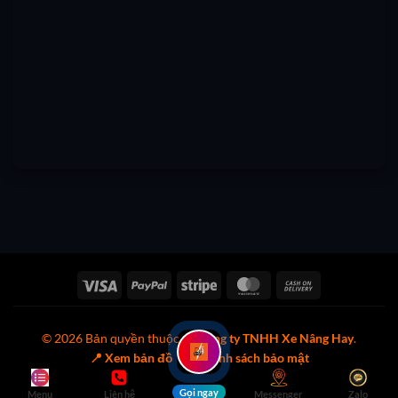
Visa
PayPal
Stripe
MasterCard
Cash
On
Delivery
© 2026 Bản quyền thuộc về
Công ty TNHH Xe Nâng Hay
.
📍 Xem bản đồ
🔒 Chính sách bảo mật
Gọi ngay
Menu
Liên hệ
Messenger
Zalo