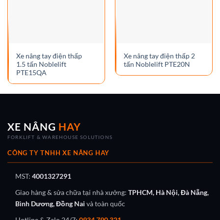
Xe nâng tay điện thấp
Xe nâng tay điện thấp 2
1.5 tấn Noblelift
tấn Noblelift PTE20N
PTE15QA
XE NÂNG
HAY
FORKLIFT & WAREHOUSE SOLUTIONS
CÔNG TY TNHH XE NÂNG HAY
MST:
4001327291
Giao hàng & sửa chữa tại nhà xưởng:
TPHCM, Hà Nội, Đà Nẵng,
Bình Dương, Đồng Nai
và toàn quốc
Hotline & Zalo 24/7:
0934 790 321