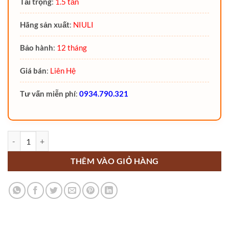
Tải trọng
:
1.5 tấn
Hãng sản xuất
:
NIULI
Bảo hành
:
12 tháng
Giá bán
:
Liên Hệ
Tư vấn miễn phí
:
0934.790.321
Xe nâng tay điện cao 1.5 tấn NIULI CTDC1530 số lượng
THÊM VÀO GIỎ HÀNG