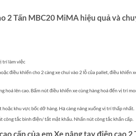
cao 2 Tấn MBC20 MiMA hiệu quả và ch
 trí làm việc
hoặc điều khiển cho 2 càng xe chui vào 2 lỗ của pallet, điều khiển x
àng hoá lên cao. Bấm nút điều khiển xe cùng hàng hoá đến vị trí 
let hoặc khu vực bốc dỡ hàng. Hạ càng nâng xuống vị trí thấp nhất.
/ tắt công tắc bình điện/ tắt mật khẩu. Nhấn nút công tắc khẩn cấp.
 cao cấp của em X
e nâng tay điện cao 