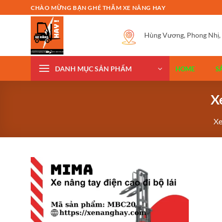
Bỏ
CHÀO MỪNG BẠN GHÉ THĂM XE NÂNG HAY
qua
nội
Hùng Vương, Phong Nhị,
dung
DANH MỤC SẢN PHẨM
HOME
S
X
Xe