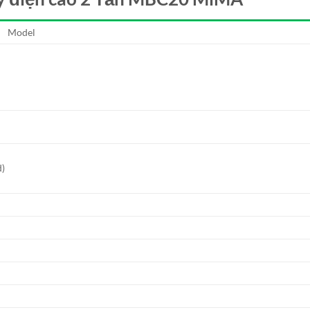
Model
d)