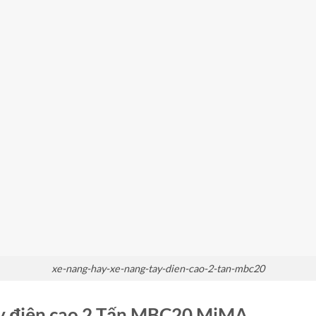
xe-nang-hay-xe-nang-tay-dien-cao-2-tan-mbc20
tay điện cao 2 Tấn MBC20 MiMA