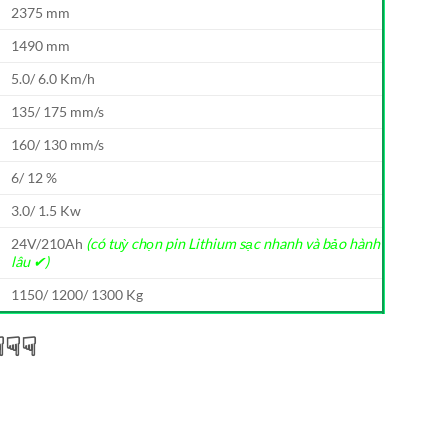
2375 mm
1490 mm
5.0/ 6.0 Km/h
135/ 175 mm/s
160/ 130 mm/s
6/ 12 %
3.0/ 1.5 Kw
24V/210Ah
(có tuỳ chọn pin Lithium sạc nhanh và bảo hành
lâu ✔)
1150/ 1200/ 1300 Kg
☟☟☟