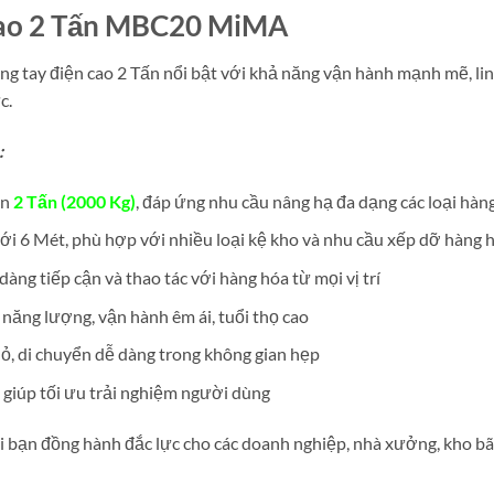
 cao 2 Tấn MBC20 MiMA
ng tay điện cao 2 Tấn nổi bật với khả năng vận hành mạnh mẽ, linh 
c.
:
ến
2 Tấn (2000 Kg)
, đáp ứng nhu cầu nâng hạ đa dạng các loại hàn
 tới 6 Mét, phù hợp với nhiều loại kệ kho và nhu cầu xếp dỡ hàng hó
àng tiếp cận và thao tác với hàng hóa từ mọi vị trí
m năng lượng, vận hành êm ái, tuổi thọ cao
hỏ, di chuyển dễ dàng trong không gian hẹp
, giúp tối ưu trải nghiệm người dùng
i bạn đồng hành đắc lực cho các doanh nghiệp, nhà xưởng, kho bãi