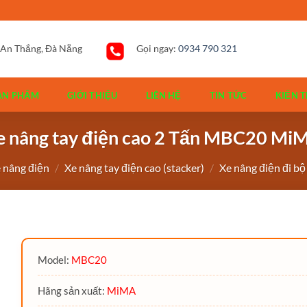
 An Thắng, Đà Nẵng
Gọi ngay:
0934 790 321
ẢN PHẨM
GIỚI THIỆU
LIÊN HỆ
TIN TỨC
KIẾN T
e nâng tay điện cao 2 Tấn MBC20 Mi
 nâng điện
/
Xe nâng tay điện cao (stacker)
/
Xe nâng điện đi bộ 
Model:
MBC20
Hãng sản xuất:
MiMA