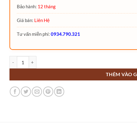
Bảo hành:
12 tháng
Giá bán:
Liên Hệ
Tư vấn miễn phí:
0934.790.321
Xe nâng tay điện cao 2 Tấn MBC20 MiMA số lượng
THÊM VÀO G