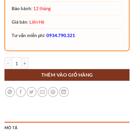
Bảo hành
:
12 tháng
Giá bán
:
Liên Hệ
Tư vấn miễn phí
:
0934.790.321
Xe nâng tay điện thấp 2.5 tấn Noblelift PT25N (đứng lái) số lượng
THÊM VÀO GIỎ HÀNG
MÔ TẢ