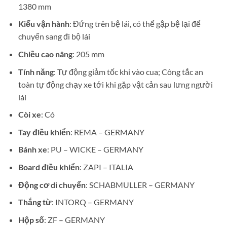
1380 mm
Kiểu vận hành
: Đứng trên bệ lái, có thể gập bệ lại để
chuyển sang đi bộ lái
Chiều cao nâng
: 205 mm
Tính năng
: Tự động giảm tốc khi vào cua; Công tắc an
toàn tự động chạy xe tới khi gặp vật cản sau lưng người
lái
Còi xe
: Có
Tay điều khiển
: REMA – GERMANY
Bánh xe
: PU – WICKE – GERMANY
Board điều khiển
: ZAPI – ITALIA
Động cơ di chuyển
: SCHABMULLER – GERMANY
Thắng từ
: INTORQ – GERMANY
Hộp số
: ZF – GERMANY