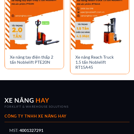
Xe nâng tay điện thấp 2
Xe nâng Reach Truck
tấn Noblelift PTE20N
1.5 tấn Noblelift
RT15A45
XE NÂNG
HAY
FORKLIFT & WAREHOUSE SOLUTIONS
CÔNG TY TNHH XE NÂNG HAY
MST:
4001327291