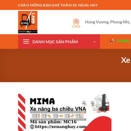
Bỏ
CHÀO MỪNG BẠN GHÉ THĂM XE NÂNG HAY
qua
nội
Hùng Vương, Phong Nhị,
dung
TRANG
DANH MỤC SẢN PHẨM
Xe