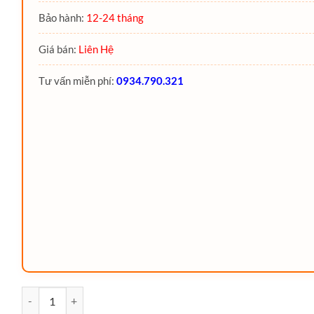
Bảo hành:
12-24 tháng
Giá bán:
Liên Hệ
Tư vấn miễn phí:
0934.790.321
Xe nâng VNA 1.6 Tấn đứng lái MC16 MiMA số lượng