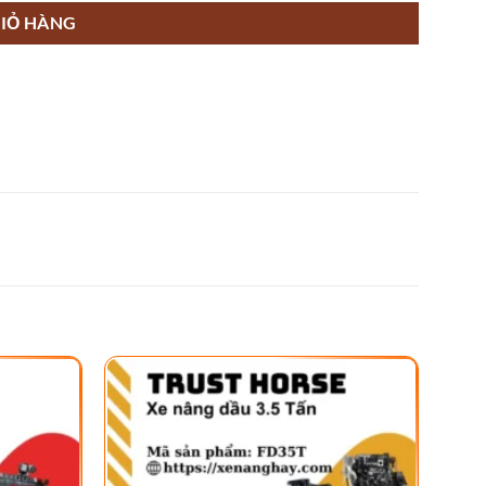
IỎ HÀNG