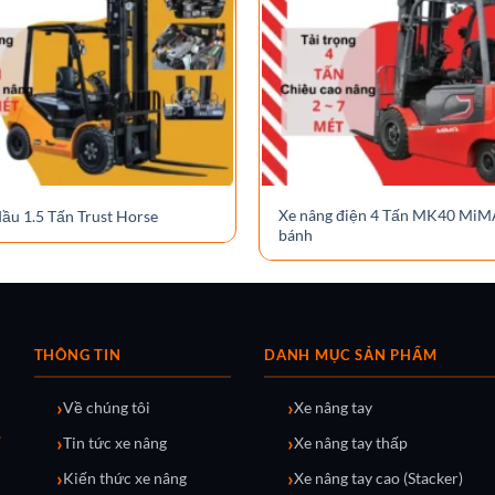
Xe nâng điện 4 Tấn MK40 MiM
dầu 1.5 Tấn Trust Horse
bánh
THÔNG TIN
DANH MỤC SẢN PHẨM
Về chúng tôi
Xe nâng tay
Tin tức xe nâng
Xe nâng tay thấp
Kiến thức xe nâng
Xe nâng tay cao (Stacker)