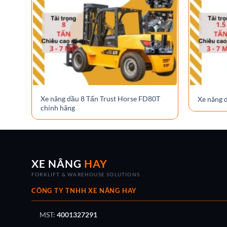
Xe nâng dầu 8 Tấn Trust Horse FD80T
Xe nâng 
chính hãng
XE NÂNG
HAY
FORKLIFT & WAREHOUSE SOLUTIONS
CÔNG TY TNHH XE NÂNG HAY
MST:
4001327291