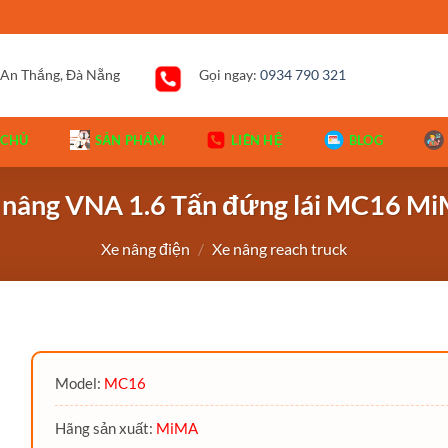
 An Thắng, Đà Nẵng
Gọi ngay:
0934 790 321
 CHỦ
SẢN PHẨM
LIÊN HỆ
BLOG
 nâng VNA 1.6 Tấn đứng lái MC16 M
Xe nâng điện
/
Xe nâng reach truck
Model:
MC16
Hãng sản xuất:
MiMA