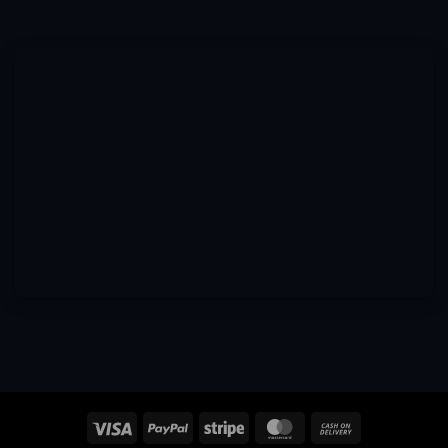
Visa
PayPal
Stripe
MasterCard
Cash